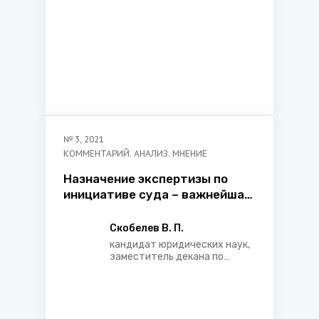
№
3
,
2021
КОММЕНТАРИЙ. АНАЛИЗ. МНЕНИЕ
Назначение экспертизы по
инициативе суда – важнейшая
гарантия установления
истины в гражданском
Скобелев В. П.
судопроизводстве
кандидат юридических наук,
заместитель декана по
заочному обучению
юридического факультета
Белорусского
государственного
университета, арбитр