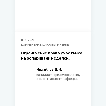
№
3
,
2021
КОММЕНТАРИЙ. АНАЛИЗ. МНЕНИЕ
Ограничение права участника
на оспаривание сделок
юридического лица: системно-
правовой аспект
Михайлов Д. И.
кандидат юридических наук,
доцент, доцент кафедры
гражданско-правовых
дисциплин Гомельского
государственного
университета имени
Ф.Скорины