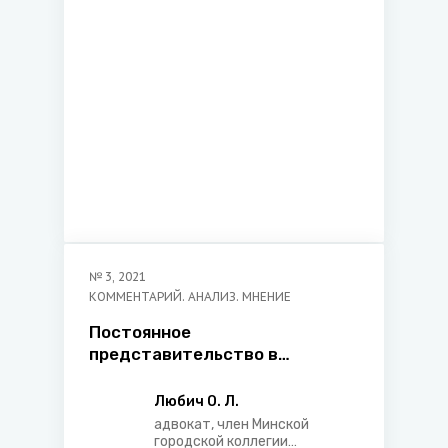
специальной подготовки
факультета милиции
Академии Министерства
внутренних дел Республики
Беларусь
№
3
,
2021
КОММЕНТАРИЙ. АНАЛИЗ. МНЕНИЕ
Постоянное
представительство в
международных налоговых
соглашениях Республики
Любич О. Л.
Беларусь
адвокат, член Минской
городской коллегии