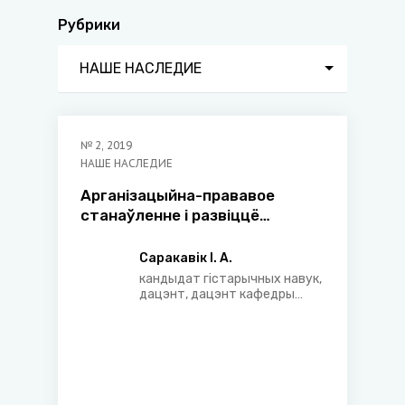
Рубрики
НАШЕ НАСЛЕДИЕ
№
2
,
2019
НАШЕ НАСЛЕДИЕ
Арганізацыйна-прававое
станаўленне і развіццё
юрыдычнай акадэмічнай
установы: 1947–1957 гады
Саракавік І. А.
кандыдат гістарычных навук,
дацэнт, дацэнт кафедры
тэорыі і гісторыі дзяржавы і
права Акадэміі кіравання пры
Прэзідэнце Рэспублікі
Беларусь