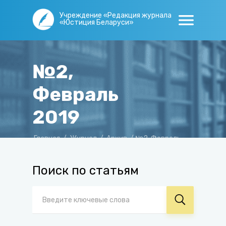
Учреждение «Редакция журнала
«Юстиция Беларуси»
№2,
Февраль
2019
Главная
/
Журнал
/
Архив
/
№2, Февраль
2019
Поиск по статьям