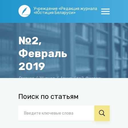
Учреждение «Редакция журнала
«Юстиция Беларуси»
№2,
Февраль
2019
Главная
/
Журнал
/
Архив
/
№2, Февраль
2019
Поиск по статьям