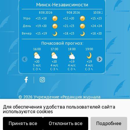
Минск-Независимости
8.08.2026
9.08.2026
10.08.2026
Утро
+13..+18
+12..+20
+15..+23
День
+19..+20
+21..+23
+24..+24
Вечер
+15..+19
+18..+23
+18..+20
Почасовой прогноз:
16:00
17:00
18:00
19:00
20:00
21:00
+20
+20
+19
+19
+19
+18
5 м/с
4 м/с
4 м/с
4 м/с
4 м/с
3 м/с
С-З ↖
С-З ↖
С-З ↖
С-З ↖
С-З ↖
С-З ↖
©
2026
Учреждение «Редакция журнала
«Юстиция Беларуси»
Для обеспечения удобства пользователей сайта
Политика обработки персональных
используются cookies
данных
Республиканский список экстремистских
материалов
Принять все
Отклонить все
Подробнее