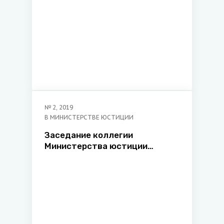
№
2
,
2019
В МИНИСТЕРСТВЕ ЮСТИЦИИ
Заседание коллегии
Министерства юстиции
Республики Беларусь по
итогам работы системы
органов принудительного
исполнения Республики
Беларусь в 2018 году и
задачам на 2019 год