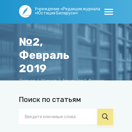
Учреждение «Редакция журнала
«Юстиция Беларуси»
№2,
Февраль
2019
Главная
/
Журнал
/
Архив
/
№2, Февраль
2019
Поиск по статьям