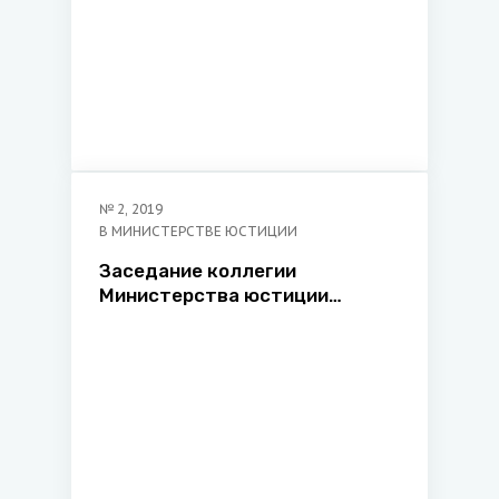
№
2
,
2019
В МИНИСТЕРСТВЕ ЮСТИЦИИ
Заседание коллегии
Министерства юстиции
Республики Беларусь по
итогам работы системы
органов Министерства
юстиции Республики Беларусь
в 2018 году и задачам на 2019
год