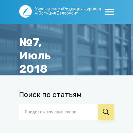
Учреждение «Редакция журнала
«Юстиция Беларуси»
№7,
Июль
2018
Главная
/
Журнал
/
Архив
/
№7, Июль 2018
Поиск по статьям