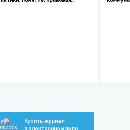
актики: понятие, правовая
коммуна
рирода и практическое значение
Купить журнал
в электронном виде