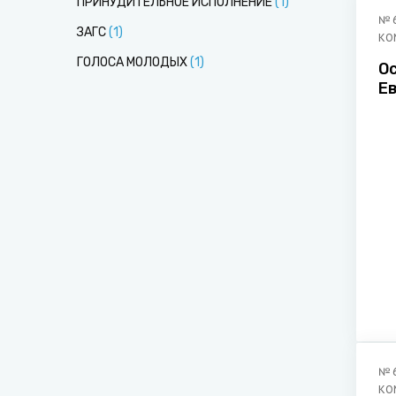
ПРИНУДИТЕЛЬНОЕ ИСПОЛНЕНИЕ
(
1
)
№
ЗАГС
(
1
)
КО
ГОЛОСА МОЛОДЫХ
(
1
)
Особое
Евра
с
а
№
КО