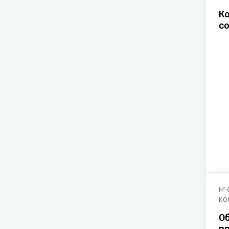
К
с
э
с
№
КО
О