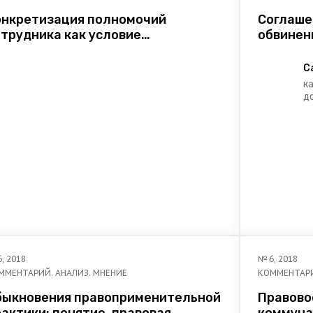
онкретизация полномочий
Соглаше
отрудника как условие
обвинен
ффективного функционирования
государ
истемы органов внутренних дел
Евразий
С
союза
к
д
и
г
6
,
2018
№
6
,
2018
ММЕНТАРИЙ. АНАЛИЗ. МНЕНИЕ
КОММЕНТАРИ
быкновения правоприменительной
Правово