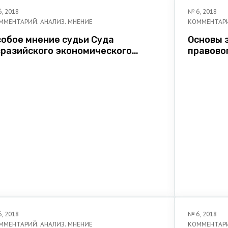
6
,
2018
№
6
,
2018
ММЕНТАРИЙ. АНАЛИЗ. МНЕНИЕ
КОММЕНТАРИ
 мнение судьи Суда
Основы закрепления элементов
зийского экономического
правового статуса личн
оюза: сравнительно-правовой
нализ
6
,
2018
№
6
,
2018
ММЕНТАРИЙ. АНАЛИЗ. МНЕНИЕ
КОММЕНТАРИ