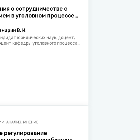
ния о сотрудничестве с
ием в уголовном процессе
ств – участников
ского экономического
амарин В. И.
андидат юридических наук, доцент,
оцент кафедры уголовного процесса
 прокурорского надзора Белорусского
осударственного университета
Й. АНАЛИЗ. МНЕНИЕ
е регулирование