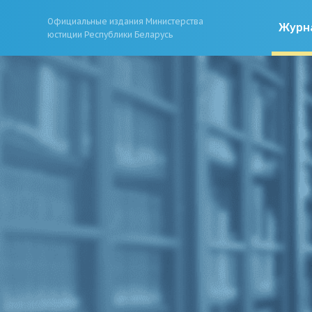
Официальные издания Министерства
Журн
юстиции Республики Беларусь