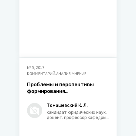
№
5
,
2017
КОММЕНТАРИЙ.АНАЛИЗ.МНЕНИЕ
Проблемы и перспективы
формирования
наднациональных источников
трудового права в рамках
Томашевский К. Л.
Евразийского экономического
кандидат юридических наук,
союза
доцент, профессор кафедры
трудового и хозяйственного
права, ведущий научный
сотрудник Центра трудового