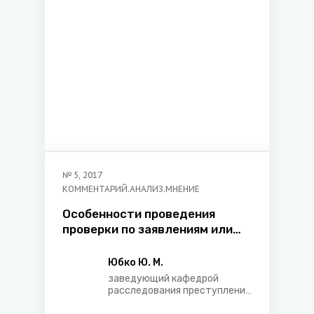
права Международного
университета «МИТСО»
№
5
,
2017
КОММЕНТАРИЙ.АНАЛИЗ.МНЕНИЕ
Особенности проведения
проверки по заявлениям или
сообщениям о вовлечении
несовершеннолетних в
Юбко Ю. М.
антиобщественное поведение
заведующий кафедрой
расследования преступлений
следственно-экспертного