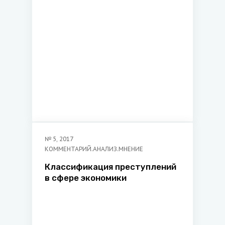
факультета Академии МВД
Республики Беларусь,
кандидат юридических наук,
доцент
№
5
,
2017
КОММЕНТАРИЙ.АНАЛИЗ.МНЕНИЕ
Классификация преступлений
в сфере экономики