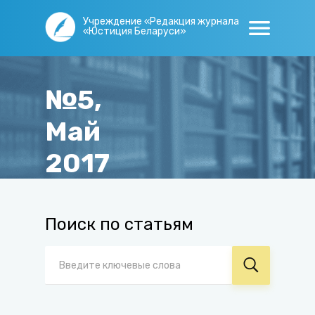
Учреждение «Редакция журнала
«Юстиция Беларуси»
№5,
Май
2017
Главная
/
Журнал
/
Архив
/
№5, Май 2017
Поиск по статьям