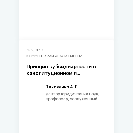
№
5
,
2017
КОММЕНТАРИЙ.АНАЛИЗ.МНЕНИЕ
Принцип субсидиарности в
конституционном и
интеграционном праве
Тиковенко А. Г.
доктор юридических наук,
профессор, заслуженный
юрист Республики Беларусь,
судья Конституционного
Суда Республики Беларусь