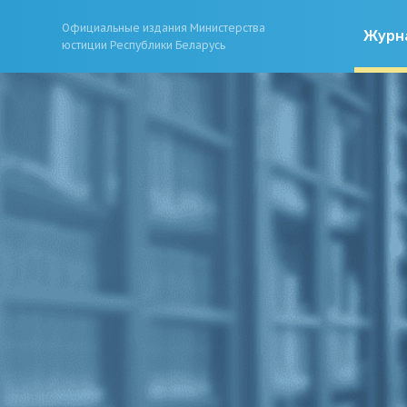
Официальные издания Министерства
Журн
юстиции Республики Беларусь