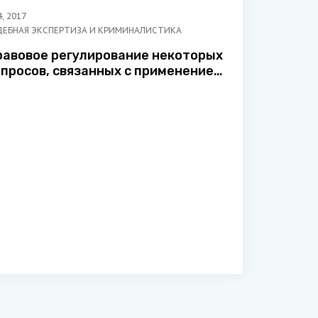
4
,
2017
ДЕБНАЯ ЭКСПЕРТИЗА И КРИМИНАЛИСТИКА
равовое регулирование некоторых
опросов, связанных с применением
использованием) огнестрельного
ружия сотрудниками органов
нутренних дел