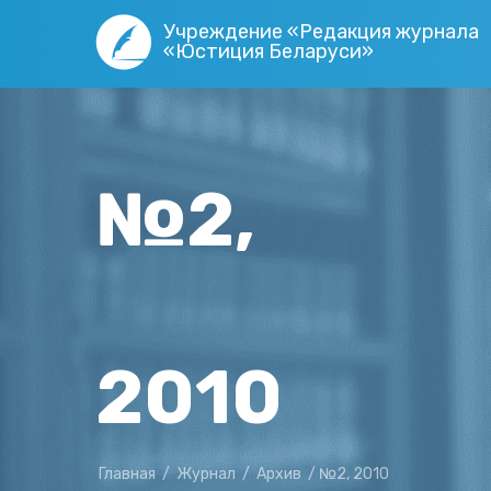
Учреждение «Редакция журнала
«Юстиция Беларуси»
№2,
2010
Главная
/
Журнал
/
Архив
/
№2, 2010