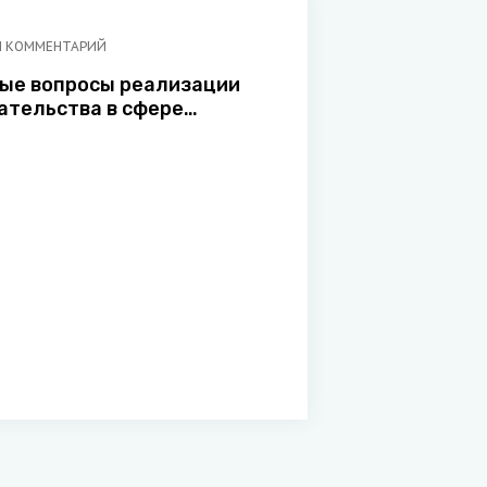
Й КОММЕНТАРИЙ
ые вопросы реализации
ательства в сфере
ния административных
р в отношении юридических
ндивидуальных
нимателей