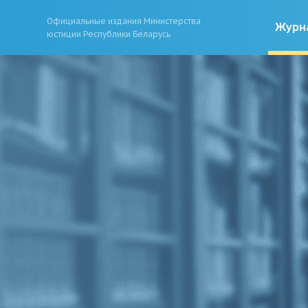
Официальные издания Министерства
Журн
юстиции Республики Беларусь