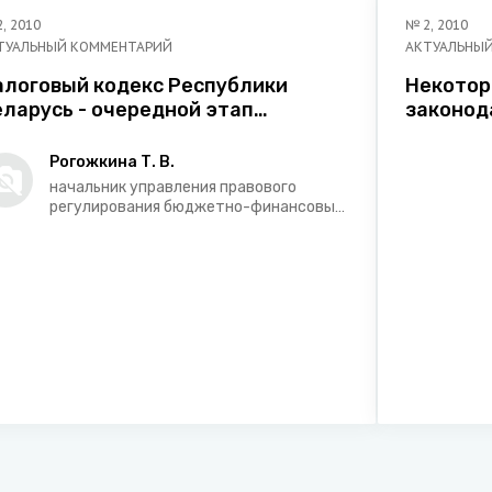
2
,
2010
№
2
,
2010
ТУАЛЬНЫЙ КОММЕНТАРИЙ
АКТУАЛЬНЫ
алоговый кодекс Республики
Некотор
еларусь - очередной этап
законод
прощения налоговой системы
соверше
процеду
Рогожкина Т. В.
лиц и и
начальник управления правового
предпри
регулирования бюджетно-финансовых
отношений и налогообложения
Министерства юстиции Республики
Беларусь