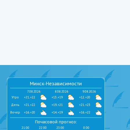
Минск-Независимости
7.08.2026
8.08.2026
9.08.2026
Утро
+21..+22
+13..+19
+12..+20
День
+21..+22
+19..+21
+21..+23
Вечер
+16..+20
+14..+19
+16..+22
Почасовой прогноз:
21:00
22:00
23:00
0:00
1:00
2:00