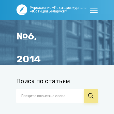
Учреждение «Редакция журнала
«Юстиция Беларуси»
№6,
2014
Главная
/
Журнал
/
Архив
/
№6, 2014
Поиск по статьям