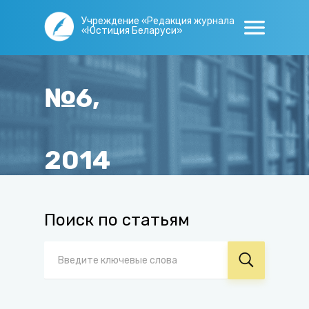
Учреждение «Редакция журнала
«Юстиция Беларуси»
№6,
2014
Главная
/
Журнал
/
Архив
/
№6, 2014
Поиск по статьям