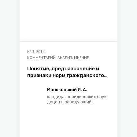
№
3
,
2014
КОММЕНТАРИЙ. АНАЛИЗ. МНЕНИЕ
Понятие, предназначение и
признаки норм гражданского
права: современная научная
интерпретация
Маньковский И. А.
кандидат юридических наук,
доцент, заведующий
кафедрой адвокатуры,
начальник центра
частноправовых
исследований НИИ трудовых
и социальных отношений
Учреждения образования