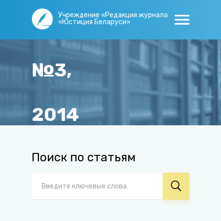
Учреждение «Редакция журнала
«Юстиция Беларуси»
№3,
2014
Главная
/
Журнал
/
Архив
/
№3, 2014
Поиск по статьям