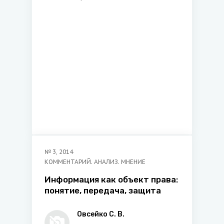
юридического факультета
Белорусского
государственного
университета, кандидат
юридических наук
№
3
,
2014
КОММЕНТАРИЙ. АНАЛИЗ. МНЕНИЕ
Информация как объект права:
понятие, передача, защита
Овсейко С. В.