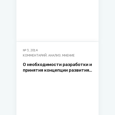
Федерации профсоюзов
Беларуси «Международный
университет «МИТСО»
№
3
,
2014
КОММЕНТАРИЙ. АНАЛИЗ. МНЕНИЕ
О необходимости разработки и
принятия концепции развития
международного
гражданского процесса в
Республике Беларусь: предмет
ее правового регулирования