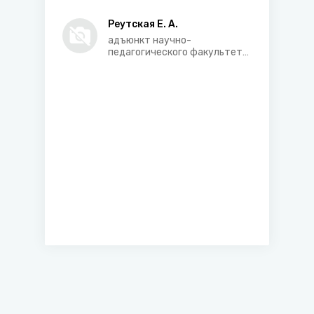
применения уголовно-
правовых санкций
Реутская Е. А.
адъюнкт научно-
педагогического факультета
Академии Министерства
внутренних дел Республики
Беларусь