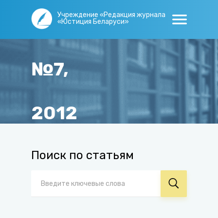
Учреждение «Редакция журнала
«Юстиция Беларуси»
№7,
2012
Главная
/
Журнал
/
Архив
/
№7, 2012
Поиск по статьям