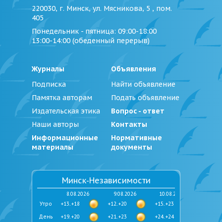
220030, г. Минск, ул. Мясникова, 5 , пом.
405
Понедельник - пятница
: 09:00-18:00
13:00-14:00 (обеденный перерыв)
Журналы
Объявления
Подписка
Найти объявление
Памятка авторам
Подать объявление
Издательская этика
Вопрос - ответ
Наши авторы
Контакты
Информационные
Нормативные
материалы
документы
Минск-Независимости
8.08.2026
9.08.2026
10.08.2026
Утро
+13..+18
+12..+20
+15..+23
День
+19..+20
+21..+23
+24..+24