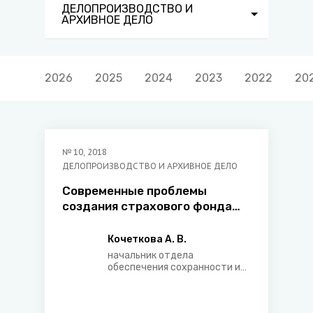
ДЕЛОПРОИЗВОДСТВО И
АРХИВНОЕ ДЕЛО
2026
2025
2024
2023
2022
20
№
10
,
2018
ДЕЛОПРОИЗВОДСТВО И АРХИВНОЕ ДЕЛО
Современные проблемы
создания страхового фонда
копий уникальных и особо
ценных документов
Кочеткова А. В.
Национального архивного
начальник отдела
фонда Республики Беларусь
обеспечения сохранности и
государственного учета
документов Департамента
по архивам и