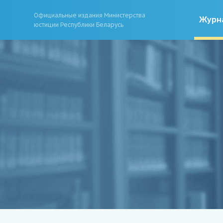
Официальные издания Министерства
Журн
юстиции Республики Беларусь