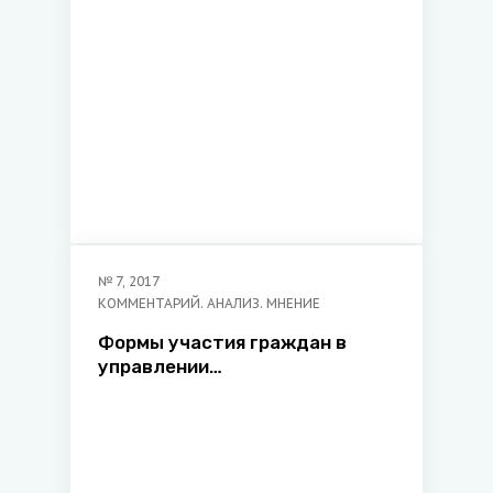
№
7
,
2017
КОММЕНТАРИЙ. АНАЛИЗ. МНЕНИЕ
Формы участия граждан в
управлении
государственными и
общественными делами на
местном уровне властвования
народа в Беларуси