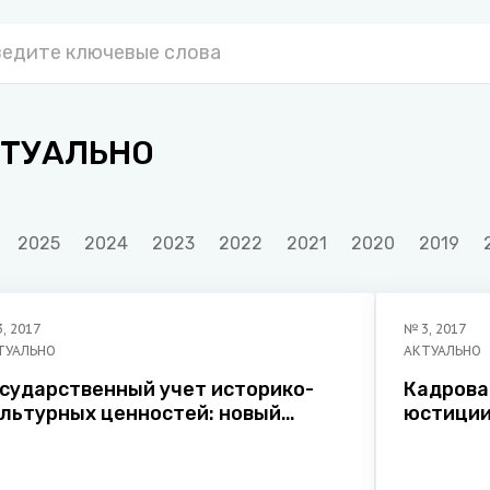
ТУАЛЬНО
2025
2024
2023
2022
2021
2020
2019
3
,
2017
№
3
,
2017
ТУАЛЬНО
АКТУАЛЬНО
осударственный учет историко-
Кадрова
ультурных ценностей: новый
юстиции
одход в Кодексе Республики
по форм
ларусь о культуре
професс
состава