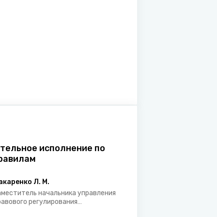
тельное исполнение по
равилам
акаренко Л. М.
аместитель начальника управления
равового регулирования
сполнительного производства