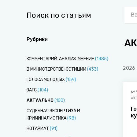
Поиск по статьям
Рубрики
АК
КОММЕНТАРИЙ. АНАЛИЗ. МНЕНИЕ
(
1485
)
2026
В МИНИСТЕРСТВЕ ЮСТИЦИИ
(
433
)
ГОЛОСА МОЛОДЫХ
(
159
)
ЗАГС
(
104
)
№
АК
АКТУАЛЬНО
(
100
)
Г
СУДЕБНАЯ ЭКСПЕРТИЗА И
к
КРИМИНАЛИСТИКА
(
98
)
п
Бе
НОТАРИАТ
(
91
)