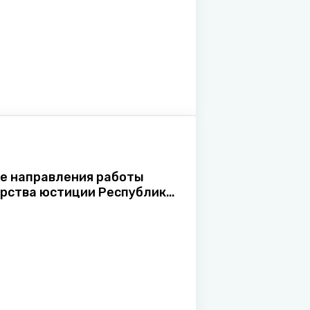
лавного управления принудительного
сполнения Министерства юстиции
еспублики Беларусь
е направления работы
рства юстиции Республики
ь по профилактике
ии