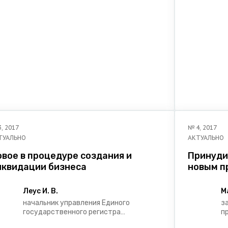
3
,
2017
№
4
,
2017
ТУАЛЬНО
АКТУАЛЬНО
вое в процедуре создания и
Принуди
иквидации бизнеса
новым п
Леус И. В.
М
начальник управления Единого
з
государственного регистра
п
юридических лиц и индивидуальных
и