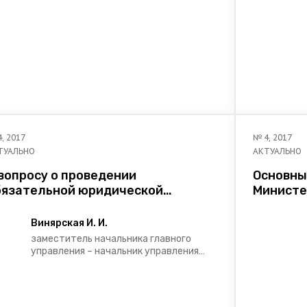
предпринимателей Министерства
г
юстиции Республики Беларусь
и
Р
4
,
2017
№
4
,
2017
ТУАЛЬНО
АКТУАЛЬНО
вопросу о проведении
Основны
бязательной юридической
Министе
кспертизы нормативных правовых
Беларус
ктов
коррупц
Винярская И. И.
заместитель начальника главного
управления – начальник управления
обязательной юридической
экспертизы и методологии ее
проведения главного управления
обязательной юридической