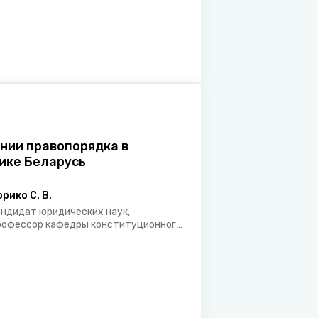
янии правопорядка в
ике Беларусь
орико С. В.
андидат юридических наук,
рофессор кафедры конституционного
 административного права Академии
правления при Президенте
еспублики Беларусь, заслуженный
рист Республики Беларусь