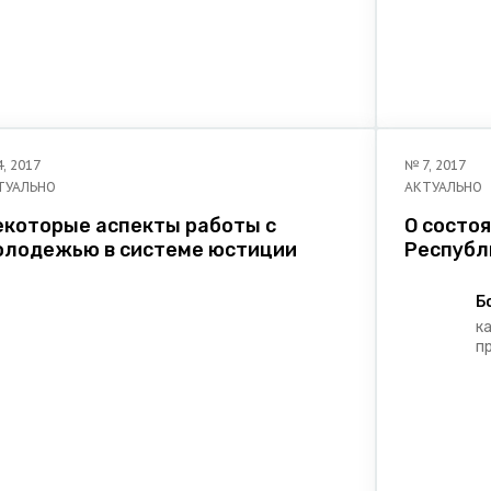
экспертизы нормативных правовых
актов Министерства юстиции
Республики Беларусь
4
,
2017
№
7
,
2017
ТУАЛЬНО
АКТУАЛЬНО
екоторые аспекты работы с
О состо
олодежью в системе юстиции
Республ
Б
к
п
и
у
Р
ю