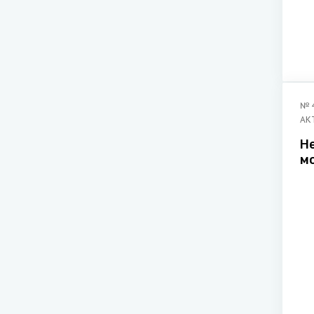
№
АК
Н
м