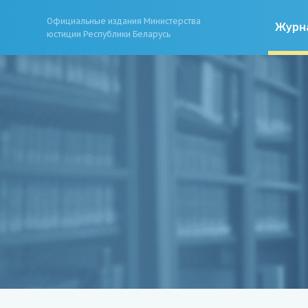
Официальные издания Министерства
Журн
юстиции Республики Беларусь