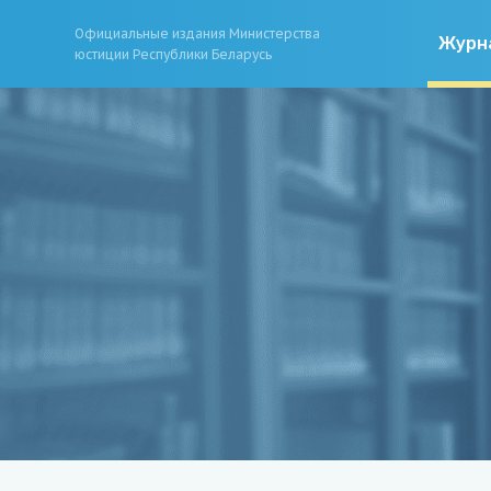
Официальные издания Министерства
Журн
юстиции Республики Беларусь