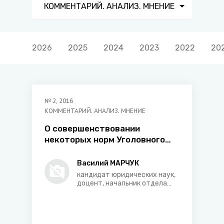
КОММЕНТАРИЙ. АНАЛИЗ. МНЕНИЕ
2026
2025
2024
2023
2022
20
№
2
,
2016
КОММЕНТАРИЙ. АНАЛИЗ. МНЕНИЕ
О совершенствовании
некоторых норм Уголовного
кодекса
Василий МАРЧУК
кандидат юридических наук,
доцент, начальник отдела
проблем эффективности
прокурорского надзора,
совершенствования
правоприменительной