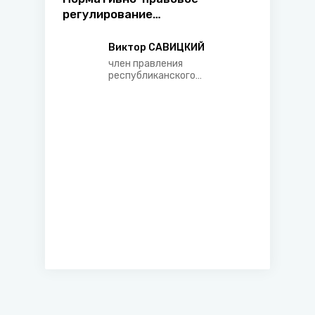
регулирование
внебюджетного
финансирования жилищного
Виктор САВИЦКИЙ
строительства
член правления
республиканского
государственно-
общественного объединения
«Белорусское общество
«Знание»