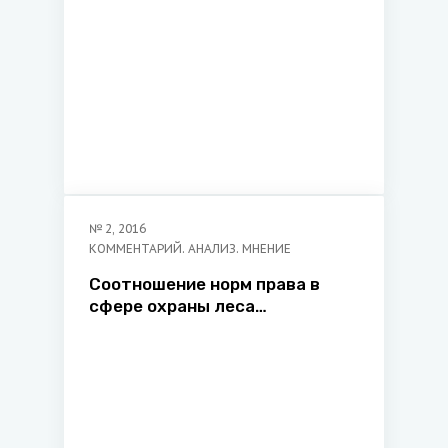
практики и
законодательства ГУ «НПЦ
проблем укрепления
законности и правопорядка
Генеральной прокуратуры
Республики Беларусь»
№
2
,
2016
КОММЕНТАРИЙ. АНАЛИЗ. МНЕНИЕ
Соотношение норм права в
сфере охраны леса
Республики Беларусь,
сопредельных государств и
стран дальнего зарубежья