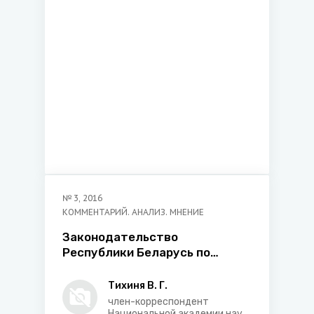
и правового регулирования
хозяйственной деятельности
БГУ, Председатель ОО
«Белорусский
республиканский союз
юристов»
№
3
,
2016
КОММЕНТАРИЙ. АНАЛИЗ. МНЕНИЕ
Законодательство
Республики Беларусь по
вопросам вынужденной
миграции нуждается в
Тихиня В. Г.
совершенствовании: проблемы
член-корреспондент
Национальной академии наук