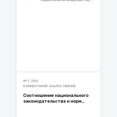
правотворчества и
Беларуси, доктор
правоприменения
юридических наук,
профессор, заведующий
кафедрой гражданских и
уголовно-правовых
дисциплин Института
управления и
предпринимательства
№
3
,
2016
КОММЕНТАРИЙ. АНАЛИЗ. МНЕНИЕ
Соотношение национального
законодательства и норм
международного частного
права в регулировании