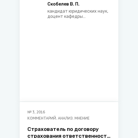
Скобелев В. П.
кандидат юридических наук,
доцент кафедры
гражданского процесса и
трудового права
Белорусского
государственного
университета, арбитр
Международного
арбитражного суда при
БелТПП
№
3
,
2016
КОММЕНТАРИЙ. АНАЛИЗ. МНЕНИЕ
Страхователь по договору
страхования ответственности