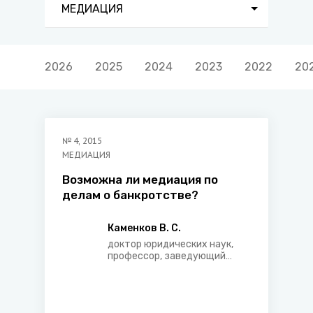
МЕДИАЦИЯ
2026
2025
2024
2023
2022
20
№
4
,
2015
МЕДИАЦИЯ
Возможна ли медиация по
делам о банкротстве?
Каменков В. С.
доктор юридических наук,
профессор, заведующий
кафедрой финансового права
и правового регулирования
хозяйственной деятельности
БГУ, Председатель ОО