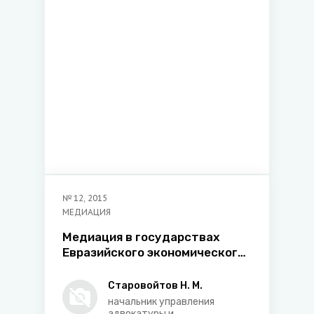
№
12
,
2015
МЕДИАЦИЯ
Медиация в государствах
Евразийского экономического
союза (на основании
Международной конференции
Старовойтов Н. М.
«Медиация в государствах
начальник управления
адвокатуры и