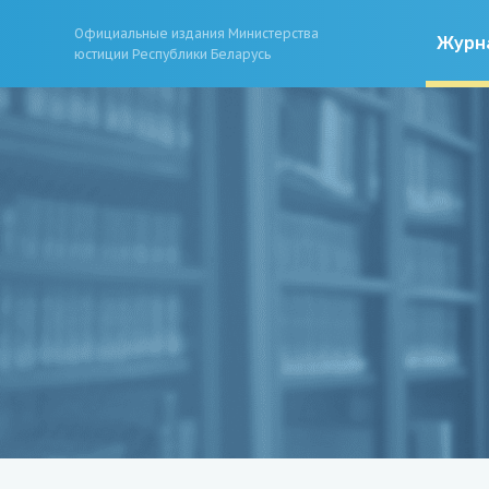
Официальные издания Министерства
Журн
юстиции Республики Беларусь