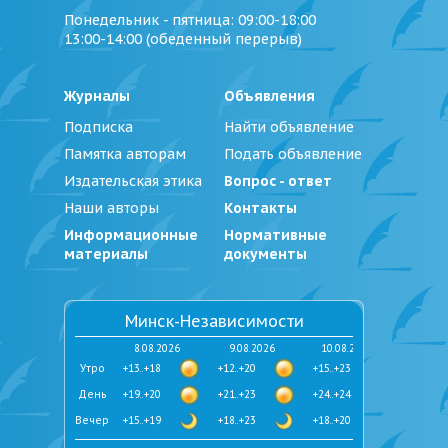
Понедельник - пятница
: 09:00-18:00
13:00-14:00 (обеденный перерыв)
Журналы
Объявления
Подписка
Найти объявление
Памятка авторам
Подать объявление
Издательская этика
Вопрос - ответ
Наши авторы
Контакты
Информационные
Нормативные
материалы
документы
Минск-Независимости
8.08.2026
9.08.2026
10.08.2026
Утро
+13..+18
+12..+20
+15..+23
День
+19..+20
+21..+23
+24..+24
Вечер
+15..+19
+18..+23
+18..+20