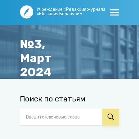
Учреждение «Редакция журнала
«Юстиция Беларуси»
№3,
Март
2024
Главная
/
Журнал
/
Архив
/
№3, Март 2024
Поиск по статьям