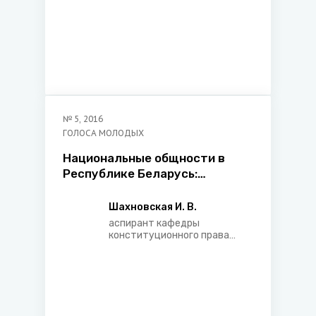
№
5
,
2016
ГОЛОСА МОЛОДЫХ
Национальные общности в
Республике Беларусь:
проблемы реализации
конституционных прав
Шахновская И. В.
аспирант кафедры
конституционного права
Белорусского
государственного
университета