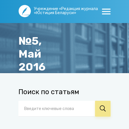
Учреждение «Редакция журнала
«Юстиция Беларуси»
№5,
Май
2016
Главная
/
Журнал
/
Архив
/
№5, Май 2016
Поиск по статьям