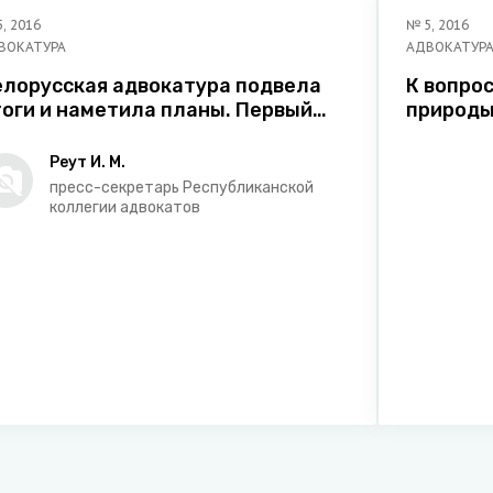
5
,
2016
№
5
,
2016
ВОКАТУРА
АДВОКАТУР
елорусская адвокатура подвела
К вопро
тоги и наметила планы. Первый
природы
тап в новой истории адвокатуры
еларуси
Реут И. М.
пресс-секретарь Республиканской
коллегии адвокатов