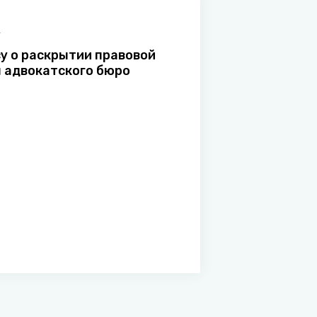
А
су о раскрытии правовой
 адвокатского бюро