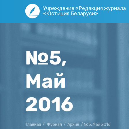
Учреждение «Редакция журнала
«Юстиция Беларуси»
№5,
Май
2016
Главная
/
Журнал
/
Архив
/
№5, Май 2016