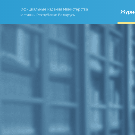
Официальные издания Министерства
Журн
юстиции Республики Беларусь