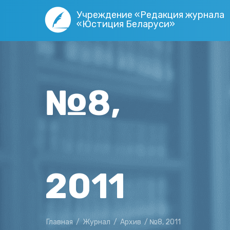
Учреждение «Редакция журнала
«Юстиция Беларуси»
№8,
2011
Главная
/
Журнал
/
Архив
/
№8, 2011