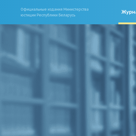
Официальные издания Министерства
Журн
юстиции Республики Беларусь