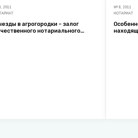
8
,
2011
№
8
,
2011
ТАРИАТ
НОТАРИАТ
езды в агрогородки – залог
Особенн
ачественного нотариального
находящ
бслуживания
собстве