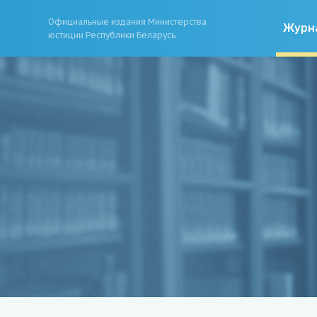
Официальные издания Министерства
Журн
юстиции Республики Беларусь