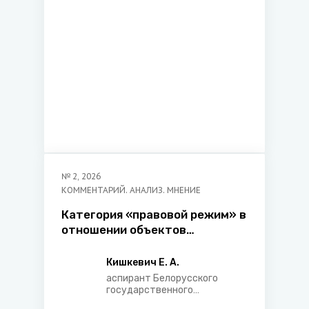
отношений и
налогообложения главного
управления нормотворческой
деятельности в сфере
экономики и экологии
Министерства юстиции
Республики Беларусь
№
2
,
2026
КОММЕНТАРИЙ. АНАЛИЗ. МНЕНИЕ
Категория «правовой режим» в
отношении объектов
интеллектуальной
собственности
Кишкевич Е. А.
аспирант Белорусского
государственного
экономического