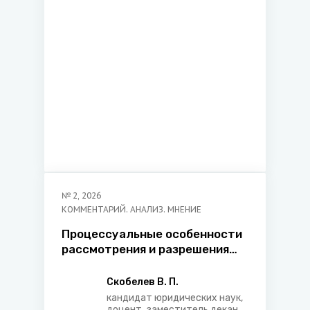
университета, старший
преподаватель кафедры
экономики, управления и
права Международного
института управления и
предпринимательства
№
2
,
2026
КОММЕНТАРИЙ. АНАЛИЗ. МНЕНИЕ
Процессуальные особенности
рассмотрения и разрешения
гражданских дел о
возвращении ребенка и об
Скобелев В. П.
осуществлении прав доступа
кандидат юридических наук,
доцент, заместитель декана