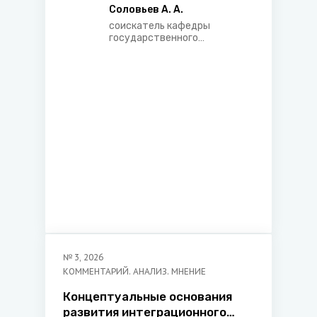
Соловьев А. А.
соискатель кафедры
государственного
управления юридического
факультета Белорусского
государственного
университета, юрисконсульт
ООО «Сибоком-М»
№
3
,
2026
КОММЕНТАРИЙ. АНАЛИЗ. МНЕНИЕ
Концептуальные основания
развития интеграционного