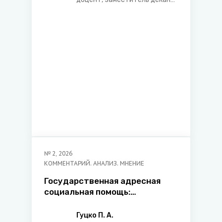
по учебной работе и
образовательным
инновациям юридического
факультета Белорусского
государственного
университета, арбитр
Международного
арбитражного суда при
БелТПП
№
2
,
2026
КОММЕНТАРИЙ. АНАЛИЗ. МНЕНИЕ
Государственная адресная
социальная помощь:
особенности
функционирования и развития
Гуцко П. А.