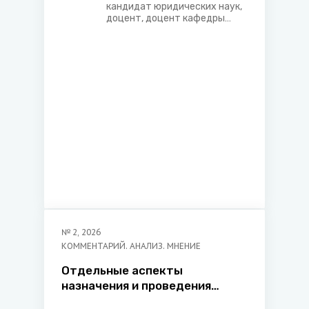
кандидат юридических наук,
доцент, доцент кафедры
гражданского процесса и
трудового права
юридического факультета
Белорусского
государственного
университета
№
2
,
2026
КОММЕНТАРИЙ. АНАЛИЗ. МНЕНИЕ
Отдельные аспекты
назначения и проведения
экспертизы в налоговой сфере