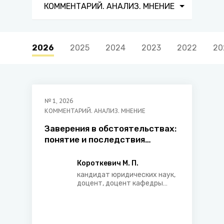
КОММЕНТАРИЙ. АНАЛИЗ. МНЕНИЕ
2026
2025
2024
2023
2022
20
№
1
,
2026
КОММЕНТАРИЙ. АНАЛИЗ. МНЕНИЕ
Заверения в обстоятельствах:
понятие и последствия
недостоверности
Короткевич М. П.
кандидат юридических наук,
доцент, доцент кафедры
гражданского права
юридического факультета
Белорусского
государственного