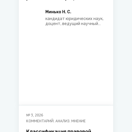
конституционализма в
контексте идей современного
Минько Н. С.
конституционализма
кандидат юридических наук,
(белорусский и российский
доцент, ведущий научный
сотрудник Института
опыт)
правовых исследований
Национального центра
законодательства и
правовой информации
Республики Беларусь
№
3
,
2026
КОММЕНТАРИЙ. АНАЛИЗ. МНЕНИЕ
Классификация правовой