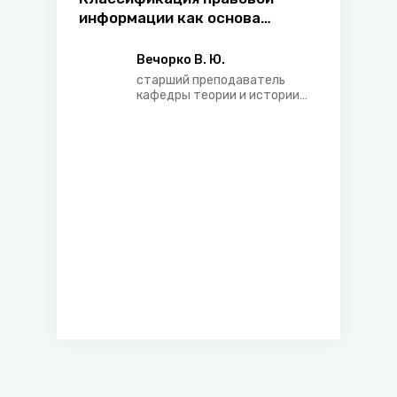
информации как основа
эффективной правовой
коммуникации
Вечорко В. Ю.
старший преподаватель
кафедры теории и истории
государства и права
юридического факультета
Белорусского
государственного
университета