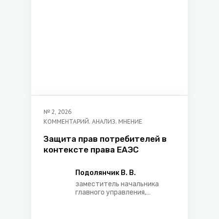
университета
№
2
,
2026
КОММЕНТАРИЙ. АНАЛИЗ. МНЕНИЕ
Защита прав потребителей в
контексте права ЕАЭС
Подолянчик В. В.
заместитель начальника
главного управления,
начальник управления
правового регулирования
бюджетно-финансовых