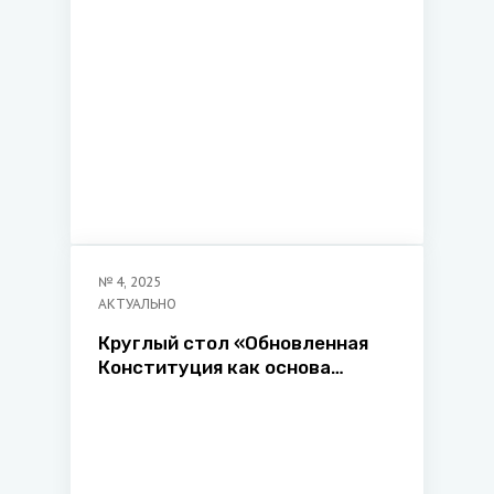
№
4
,
2025
АКТУАЛЬНО
Круглый стол «Обновленная
Конституция как основа
совершенствования
законодательства,
правоприменения и развития
правовой науки»