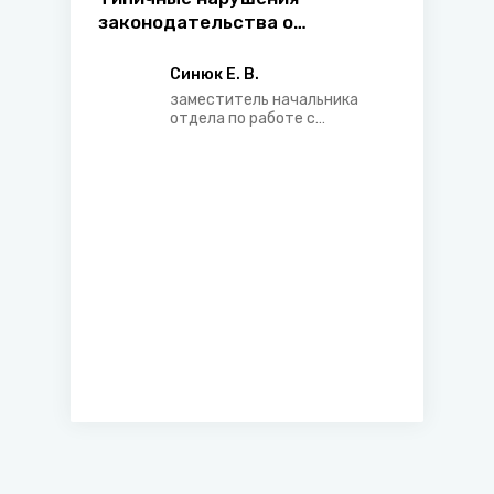
законодательства о
персональных данных при
рассмотрении обращений
Синюк Е. В.
заместитель начальника
отдела по работе с
обращениями Национального
центра защиты
персональных данных
Республики Беларусь