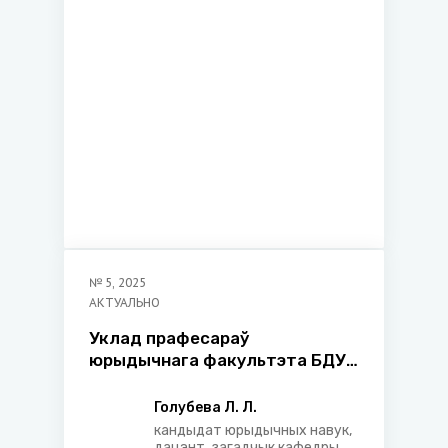
№
5
,
2025
АКТУАЛЬНО
Уклад прафесараў
юрыдычнага факультэта БДУ
– удзельнікаў Вялікай
Айчыннай вайны ў развіццё
Голубева Л. Л.
юрыдычнай навукі і
кандыдат юрыдычных навук,
дацэнт, загадчык кафедры