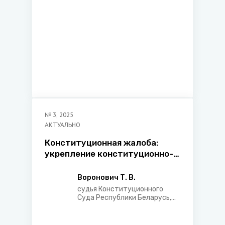
юстиции Республики
Беларусь
№
3
,
2025
АКТУАЛЬНО
Конституционная жалоба:
укрепление конституционно-
правовых основ судебной
защиты прав и свобод граждан
Воронович Т. В.
судья Конституционного
Суда Республики Беларусь,
кандидат юридических наук,
заслуженный юрист
Республики Беларусь