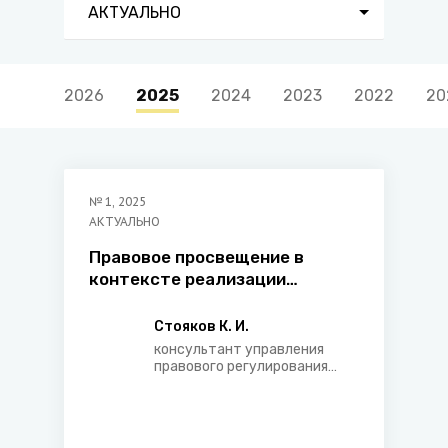
АКТУАЛЬНО
2026
2025
2024
2023
2022
20
№
1
,
2025
АКТУАЛЬНО
Правовое просвещение в
контексте реализации
правовой политики
государства
Стояков К. И.
консультант управления
правового регулирования
конституционного
строительства и
правоохранительной
деятельности Министерства