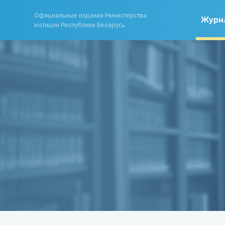
Официальные издания Министерства
Журн
юстиции Республики Беларусь