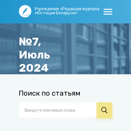
Учреждение «Редакция журнала
«Юстиция Беларуси»
№7,
Июль
2024
Главная
/
Журнал
/
Архив
/
№7, Июль 2024
Поиск по статьям