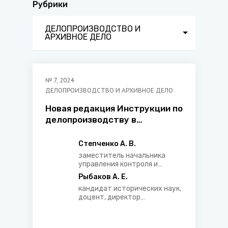
Рубрики
ДЕЛОПРОИЗВОДСТВО И
АРХИВНОЕ ДЕЛО
№
7
,
2024
ДЕЛОПРОИЗВОДСТВО И АРХИВНОЕ ДЕЛО
Новая редакция Инструкции по
делопроизводству в
государственных органах,
иных организациях
Степченко А. В.
(комментарий к
заместитель начальника
постановлению Министерства
управления контроля и
обязательной юридической
юстиции Республики Беларусь
Рыбаков А. Е.
экспертизы главного
от 10 января 2024 г. №2)
кандидат исторических наук,
управления обязательной
доцент, директор
юридической экспертизы
Белорусского научно-
нормативных правовых актов
исследовательского
Министерства юстиции
института
Республики Беларусь