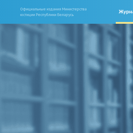
Официальные издания Министерства
Журн
юстиции Республики Беларусь