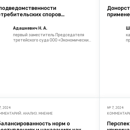
 подведомственности
Донорст
отребительских споров
примене
ретейским судам
репроду
Адашкевич Н. А.
Ш
первый заместитель Председателя
к
третейского суда ООО «Экономический
п
Арбитраж»
п
Б
у
7
,
2024
№
7
,
2024
ММЕНТАРИЙ. АНАЛИЗ. МНЕНИЕ
КОММЕНТАРИ
балансированность норм о
Перспек