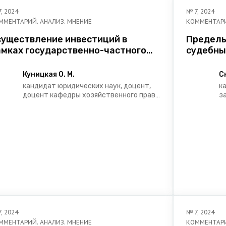
7
,
2024
№
7
,
2024
ММЕНТАРИЙ. АНАЛИЗ. МНЕНИЕ
КОММЕНТАРИ
существление инвестиций в
Пределы
амках государственно-частного
судебны
артнерства в системе способов
граждан
существления инвестиций
теории 
Куницкая О. М.
С
практик
кандидат юридических наук, доцент,
к
доцент кафедры хозяйственного права
з
Белорусского государственного
и
университета
ю
Б
у
М
п
7
,
2024
№
7
,
2024
ММЕНТАРИЙ. АНАЛИЗ. МНЕНИЕ
КОММЕНТАРИ