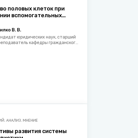
во половых клеток при
нии вспомогательных
ктивных технологий
илко В. В.
андидат юридических наук, старший
реподаватель кафедры гражданского
рава юридического факультета
елорусского государственного
ниверситета
Й. АНАЛИЗ. МНЕНИЕ
тивы развития системы