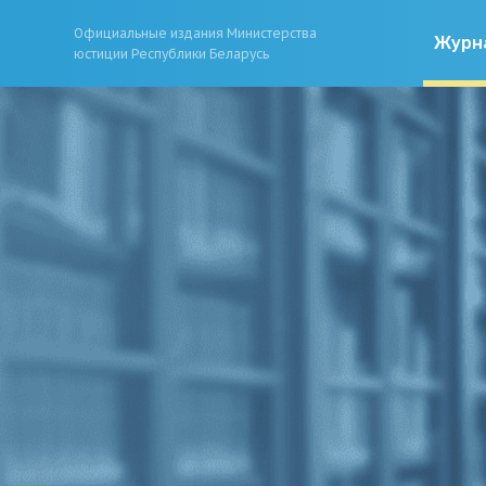
Официальные издания Министерства
Журн
юстиции Республики Беларусь