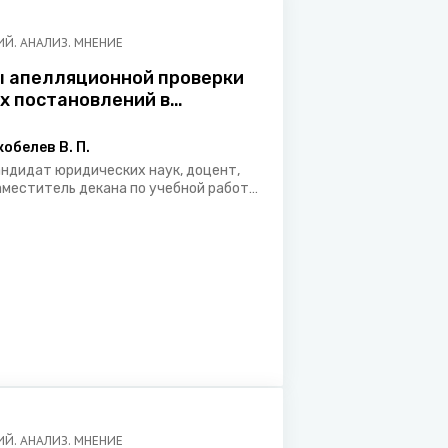
Й. АНАЛИЗ. МНЕНИЕ
 апелляционной проверки
х постановлений в
ском процессе: проблемы
и правоприменительной
кобелев В. П.
и
андидат юридических наук, доцент,
аместитель декана по учебной работе
 образовательным инновациям
ридического факультета
елорусского государственного
ниверситета, арбитр
еждународного арбитражного суда
ри БелТПП
Й. АНАЛИЗ. МНЕНИЕ