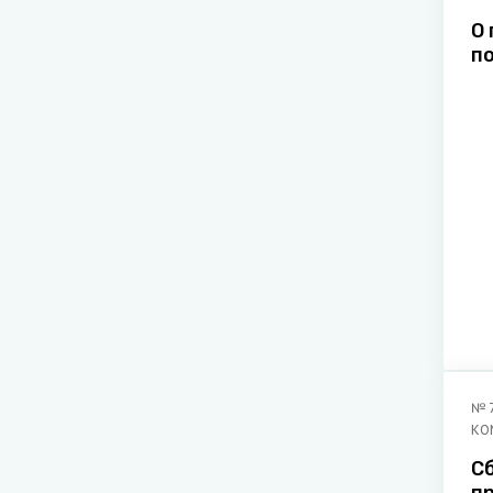
О
п
т
№
КО
С