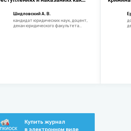
еступлениях и наказаниях как
кримина
арантия обеспечения социальной
праведливости уголовной
Шидловский А. В.
Е
тветственности
кандидат юридических наук, доцент,
д
декан юридического факультета
д
Белорусского государственного
в
университета
п
п
у
Купить журнал
в электронном виде