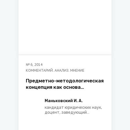
№
6
,
2014
КОММЕНТАРИЙ. АНАЛИЗ. МНЕНИЕ
Предметно-методологическая
концепция как основа
формирования гражданско-
правовых норм
Маньковский И. А.
кандидат юридических наук,
доцент, заведующий
кафедрой адвокатуры,
начальник центра
частноправовых