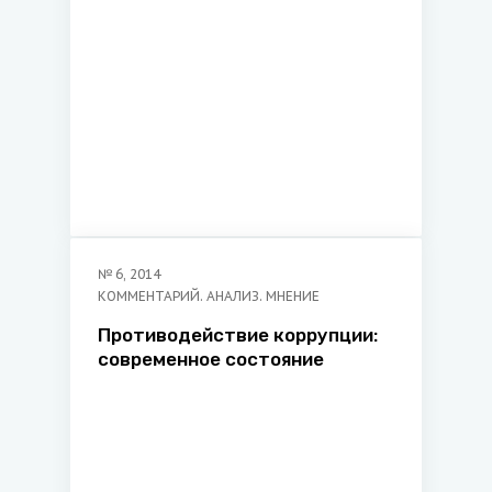
исследований НИИ трудовых
и социальных отношений
Учреждения образования
Федерации профсоюзов
Беларуси «Международный
университет «МИТСО»
№
6
,
2014
КОММЕНТАРИЙ. АНАЛИЗ. МНЕНИЕ
Противодействие коррупции:
современное состояние