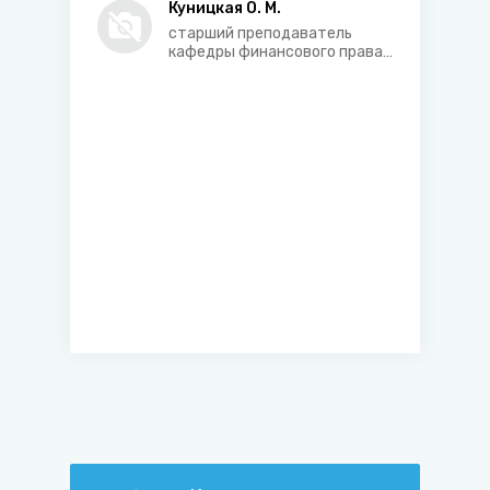
типологии
Куницкая О. М.
старший преподаватель
кафедры финансового права
и правового регулирования
хозяйственной деятельности
Белорусского
государственного
университета