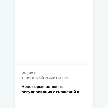
Российского университета,
юрисконсульт ООО
«ЮликомСервис»
№
6
,
2014
КОММЕНТАРИЙ. АНАЛИЗ. МНЕНИЕ
Некоторые аспекты
регулирования отношений в
сфере признания и приведения
в исполнение иностранных
судебных решений по