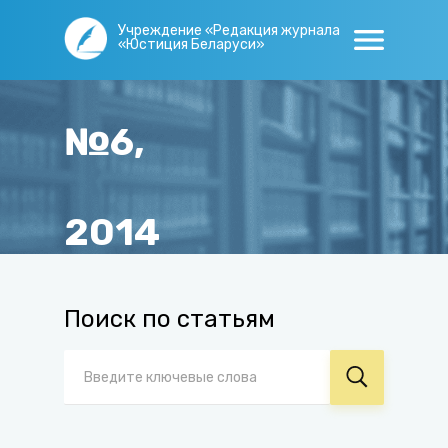
Учреждение «Редакция журнала
«Юстиция Беларуси»
№6,
2014
Главная
/
Журнал
/
Архив
/
№6, 2014
Поиск по статьям