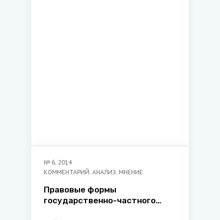
гражданским делам нормами
Минской и Кишиневской
конвенций
№
6
,
2014
КОММЕНТАРИЙ. АНАЛИЗ. МНЕНИЕ
Правовые формы
государственно-частного
партнерства: к вопросу о