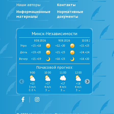
Наши авторы
Контакты
Информационные
Нормативные
материалы
документы
Минск-Независимости
8.08.2026
9.08.2026
10.08.2026
Утро
+13..+18
+12..+20
+15..+23
День
+19..+20
+21..+23
+24..+24
Вечер
+15..+19
+18..+23
+18..+20
Почасовой прогноз:
9:00
10:00
11:00
12:00
13:00
14:00
+15
+17
+17
+18
+19
+19
3 м/с
4 м/с
4 м/с
4 м/с
4 м/с
5 м/с
С-З ↖
З ←
З ←
З ←
З ←
З ←