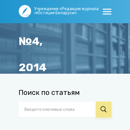
Учреждение «Редакция журнала
«Юстиция Беларуси»
№4,
2014
Главная
/
Журнал
/
Архив
/
№4, 2014
Поиск по статьям