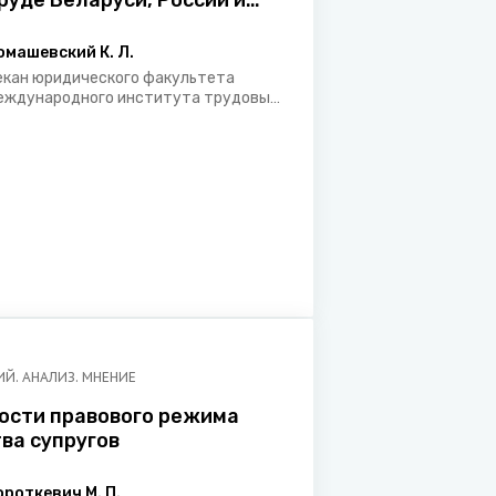
руде Беларуси, России и
омашевский К. Л.
екан юридического факультета
еждународного института трудовых
 социальных отношений, кандидат
ридических наук, доцент
Й. АНАЛИЗ. МНЕНИЕ
ости правового режима
ва супругов
ороткевич М. П.