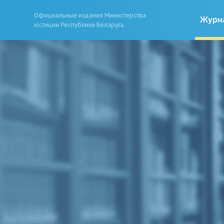
Официальные издания Министерства
Журн
юстиции Республики Беларусь