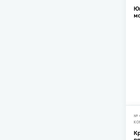
Ю
м
н
№
КО
К