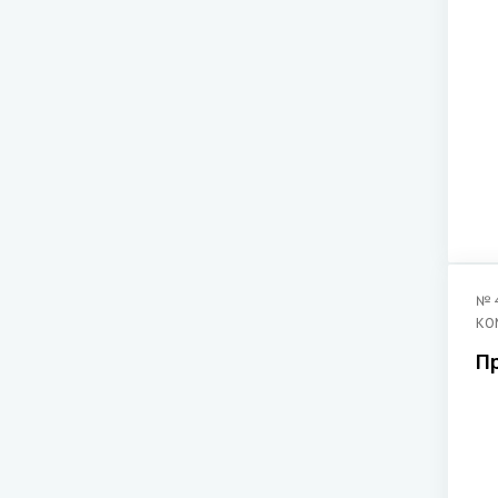
№
КО
П