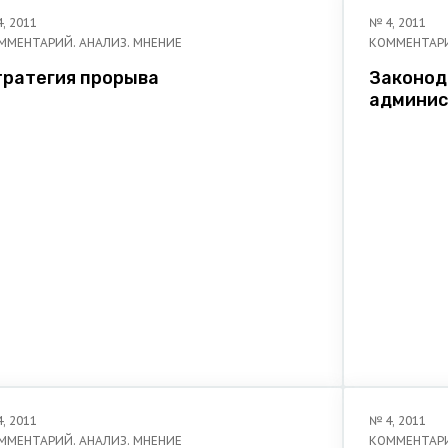
4
,
2011
№
4
,
2011
ММЕНТАРИЙ. АНАЛИЗ. МНЕНИЕ
КОММЕНТАРИ
тратегия прорыва
Законод
админис
ответст
правил 
нуждает
4
,
2011
№
4
,
2011
ММЕНТАРИЙ. АНАЛИЗ. МНЕНИЕ
КОММЕНТАРИ