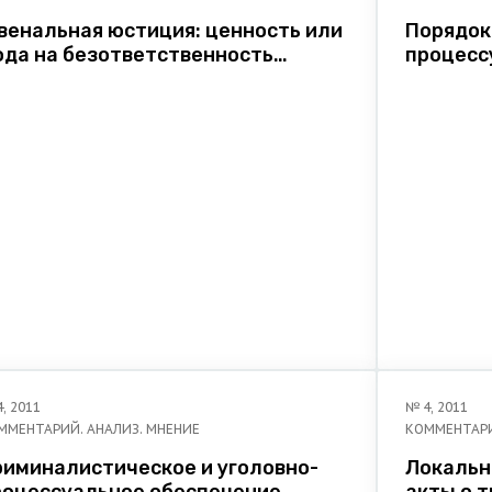
венальная юстиция: ценность или
Порядок
ода на безответственность
процесс
есовершеннолетних?
лиц
4
,
2011
№
4
,
2011
ММЕНТАРИЙ. АНАЛИЗ. МНЕНИЕ
КОММЕНТАРИ
риминалистическое и уголовно-
Локальн