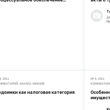
роцессуальное обеспечение
акты о т
тправления и реализации
Украины
аконных распоряжений органа
Т
головного преследования в
д
головном судопроизводстве
М
и
еспублики Беларусь
ю
4
,
2011
№
4
,
2011
ММЕНТАРИЙ. АНАЛИЗ. МНЕНИЕ
КОММЕНТАРИ
едоимки как налоговая категория
Особенн
имущест
К