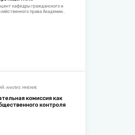
оцент кафедры гражданского и
озяйственного права Академии
правления при Президенте
еспублики Беларусь, кандидат
ридических наук
Й. АНАЛИЗ. МНЕНИЕ
тельная комиссия как
бщественного контроля