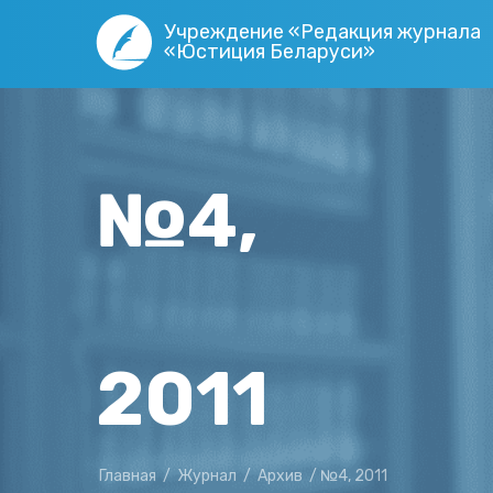
Учреждение «Редакция журнала
«Юстиция Беларуси»
№4,
2011
Главная
/
Журнал
/
Архив
/
№4, 2011