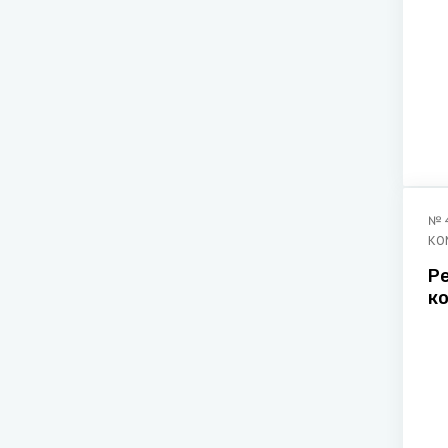
№
КО
Р
к