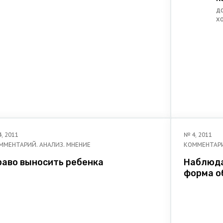
д
х
у
Р
ю
4
,
2011
№
4
,
2011
ММЕНТАРИЙ. АНАЛИЗ. МНЕНИЕ
КОММЕНТАРИ
раво выносить ребенка
Наблюда
форма о