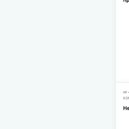
п
о
з
у
у
Р
№
КО
Н